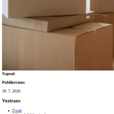
Napsal:
Publikováno:
30. 7. 2026
Voztrans
Úvod