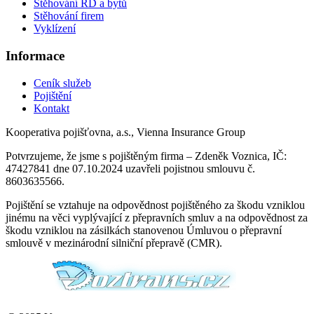
Stěhování RD a bytů
Stěhování firem
Vyklízení
Informace
Ceník služeb
Pojištění
Kontakt
Kooperativa pojišťovna, a.s., Vienna Insurance Group
Potvrzujeme, že jsme s pojištěným firma – Zdeněk Voznica, IČ:
47427841 dne 07.10.2024 uzavřeli pojistnou smlouvu č.
8603635566.
Pojištění se vztahuje na odpovědnost pojištěného za škodu vzniklou
jinému na věci vyplývající z přepravních smluv a na odpovědnost za
škodu vzniklou na zásilkách stanovenou Úmluvou o přepravní
smlouvě v mezinárodní silniční přepravě (CMR).