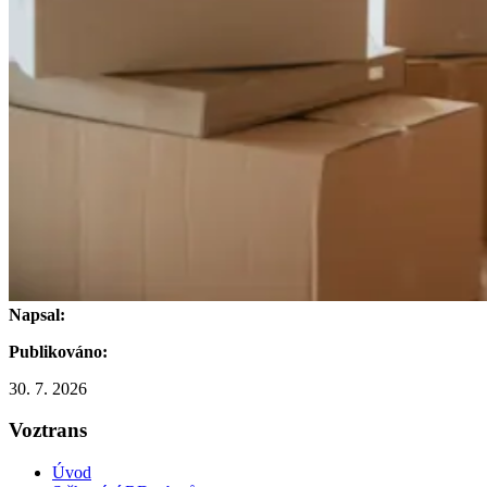
Napsal:
Publikováno:
30. 7. 2026
Voztrans
Úvod