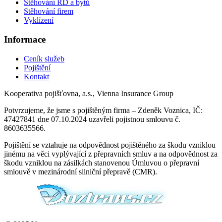
Stěhování RD a bytů
Stěhování firem
Vyklízení
Informace
Ceník služeb
Pojištění
Kontakt
Kooperativa pojišťovna, a.s., Vienna Insurance Group
Potvrzujeme, že jsme s pojištěným firma – Zdeněk Voznica, IČ:
47427841 dne 07.10.2024 uzavřeli pojistnou smlouvu č.
8603635566.
Pojištění se vztahuje na odpovědnost pojištěného za škodu vzniklou
jinému na věci vyplývající z přepravních smluv a na odpovědnost za
škodu vzniklou na zásilkách stanovenou Úmluvou o přepravní
smlouvě v mezinárodní silniční přepravě (CMR).