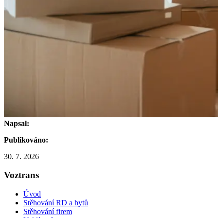
Napsal:
Publikováno:
30. 7. 2026
Voztrans
Úvod
Stěhování RD a bytů
Stěhování firem