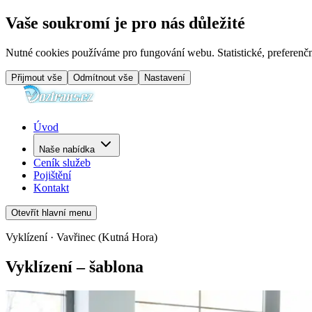
Vaše soukromí je pro nás důležité
Nutné cookies používáme pro fungování webu. Statistické, preferenčn
Přijmout vše
Odmítnout vše
Nastavení
Úvod
Naše nabídka
Ceník služeb
Pojištění
Kontakt
Otevřít hlavní menu
Vyklízení · Vavřinec (Kutná Hora)
Vyklízení – šablona