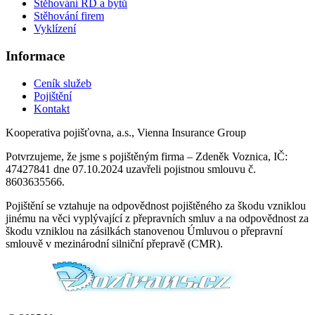
Stěhování RD a bytů
Stěhování firem
Vyklízení
Informace
Ceník služeb
Pojištění
Kontakt
Kooperativa pojišťovna, a.s., Vienna Insurance Group
Potvrzujeme, že jsme s pojištěným firma – Zdeněk Voznica, IČ:
47427841 dne 07.10.2024 uzavřeli pojistnou smlouvu č.
8603635566.
Pojištění se vztahuje na odpovědnost pojištěného za škodu vzniklou
jinému na věci vyplývající z přepravních smluv a na odpovědnost za
škodu vzniklou na zásilkách stanovenou Úmluvou o přepravní
smlouvě v mezinárodní silniční přepravě (CMR).