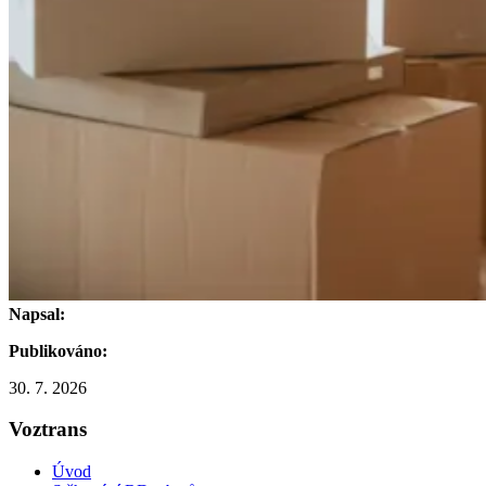
Napsal:
Publikováno:
30. 7. 2026
Voztrans
Úvod