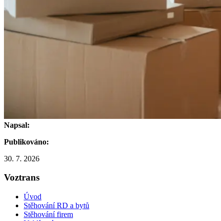
Napsal:
Publikováno:
30. 7. 2026
Voztrans
Úvod
Stěhování RD a bytů
Stěhování firem