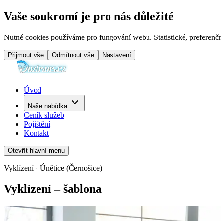
Vaše soukromí je pro nás důležité
Nutné cookies používáme pro fungování webu. Statistické, preferenčn
Přijmout vše
Odmítnout vše
Nastavení
Úvod
Naše nabídka
Ceník služeb
Pojištění
Kontakt
Otevřít hlavní menu
Vyklízení · Únětice (Černošice)
Vyklízení – šablona