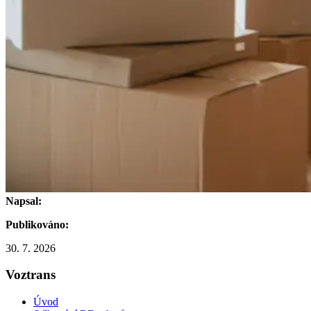
Napsal:
Publikováno:
30. 7. 2026
Voztrans
Úvod