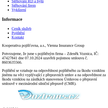
Stěhování RD a bytů
Stěhování firem
Vyklízení
Informace
Ceník služeb
Pojištění
Kontakt
Kooperativa pojišťovna, a.s., Vienna Insurance Group
Potvrzujeme, že jsme s pojištěným firma – Zdeněk Voznica, IČ:
47427841 dne 07.10.2024 uzavřeli pojistnou smlouvu č.
8603635566.
Pojištění se vztahuje na odpovědnost pojištěného za škodu vzniklou
jinému na věci vyplývající z přepravních smluv a na odpovědnost za
škodu vzniklou na zásilkách stanovenou Úmluvou o přepravní
smlouvě v mezinárodní silniční přepravě (CMR).