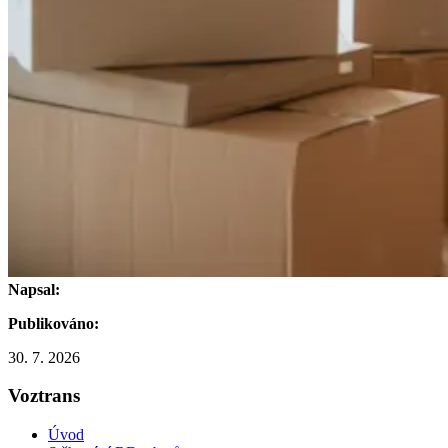
Napsal:
Publikováno:
30. 7. 2026
Voztrans
Úvod