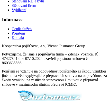
Stěhování RD a bytů
Stěhování firem
Vyklízení
Informace
Ceník služeb
Pojištění
Kontakt
Kooperativa pojišťovna, a.s., Vienna Insurance Group
Potvrzujeme, že jsme s pojištěným firma – Zdeněk Voznica, IČ:
47427841 dne 07.10.2024 uzavřeli pojistnou smlouvu č.
8603635566.
Pojištění se vztahuje na odpovědnost pojištěného za škodu vzniklou
jinému na věci vyplývající z přepravních smluv a na odpovědnost za
škodu vzniklou na zásilkách stanovenou Úmluvou o přepravní
smlouvě v mezinárodní silniční přepravě (CMR).