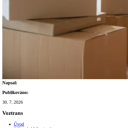
Napsal:
Publikováno:
30. 7. 2026
Voztrans
Úvod