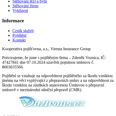
Stěhování RD a bytů
Stěhování firem
Vyklízení
Informace
Ceník služeb
Pojištění
Kontakt
Kooperativa pojišťovna, a.s., Vienna Insurance Group
Potvrzujeme, že jsme s pojištěným firma – Zdeněk Voznica, IČ:
47427841 dne 07.10.2024 uzavřeli pojistnou smlouvu č.
8603635566.
Pojištění se vztahuje na odpovědnost pojištěného za škodu vzniklou
jinému na věci vyplývající z přepravních smluv a na odpovědnost za
škodu vzniklou na zásilkách stanovenou Úmluvou o přepravní
smlouvě v mezinárodní silniční přepravě (CMR).