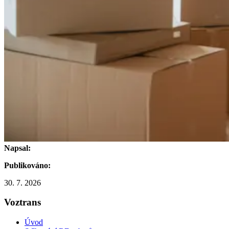
Napsal:
Publikováno:
30. 7. 2026
Voztrans
Úvod