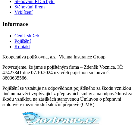
Stěhování RD a bytů
Stěhování firem
Vyklízení
Informace
Ceník služeb
Pojištění
Kontakt
Kooperativa pojišťovna, a.s., Vienna Insurance Group
Potvrzujeme, že jsme s pojištěným firma – Zdeněk Voznica, IČ:
47427841 dne 07.10.2024 uzavřeli pojistnou smlouvu č.
8603635566.
Pojištění se vztahuje na odpovědnost pojištěného za škodu vzniklou
jinému na věci vyplývající z přepravních smluv a na odpovědnost za
škodu vzniklou na zásilkách stanovenou Úmluvou o přepravní
smlouvě v mezinárodní silniční přepravě (CMR).