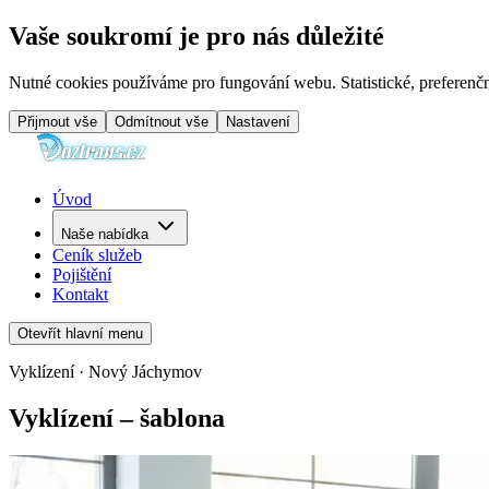
Vaše soukromí je pro nás důležité
Nutné cookies používáme pro fungování webu. Statistické, preferenčn
Přijmout vše
Odmítnout vše
Nastavení
Úvod
Naše nabídka
Ceník služeb
Pojištění
Kontakt
Otevřít hlavní menu
Vyklízení · Nový Jáchymov
Vyklízení – šablona