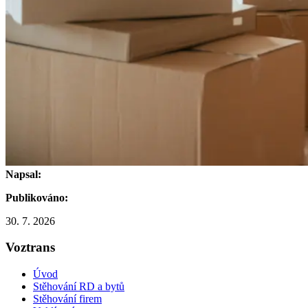
Napsal:
Publikováno:
30. 7. 2026
Voztrans
Úvod
Stěhování RD a bytů
Stěhování firem