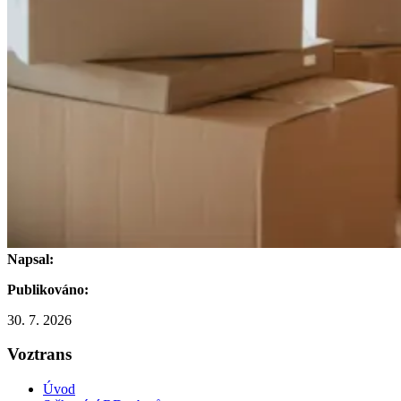
Napsal:
Publikováno:
30. 7. 2026
Voztrans
Úvod