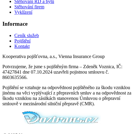
Stěhování RD a bytů
Stěhování firem
Vyklízení
Informace
Ceník služeb
Pojištění
Kontakt
Kooperativa pojišťovna, a.s., Vienna Insurance Group
Potvrzujeme, že jsme s pojištěným firma – Zdeněk Voznica, IČ:
47427841 dne 07.10.2024 uzavřeli pojistnou smlouvu č.
8603635566.
Pojištění se vztahuje na odpovědnost pojištěného za škodu vzniklou
jinému na věci vyplývající z přepravních smluv a na odpovědnost za
škodu vzniklou na zásilkách stanovenou Úmluvou o přepravní
smlouvě v mezinárodní silniční přepravě (CMR).