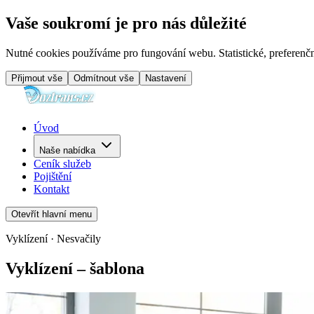
Vaše soukromí je pro nás důležité
Nutné cookies používáme pro fungování webu. Statistické, preferenčn
Přijmout vše
Odmítnout vše
Nastavení
Úvod
Naše nabídka
Ceník služeb
Pojištění
Kontakt
Otevřít hlavní menu
Vyklízení · Nesvačily
Vyklízení – šablona