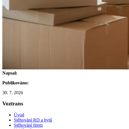
Napsal:
Publikováno:
30. 7. 2026
Voztrans
Úvod
Stěhování RD a bytů
Stěhování firem