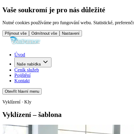
Vaše soukromí je pro nás důležité
Nutné cookies používáme pro fungování webu. Statistické, preferenčn
Přijmout vše
Odmítnout vše
Nastavení
Úvod
Naše nabídka
Ceník služeb
Pojištění
Kontakt
Otevřít hlavní menu
Vyklízení · Kly
Vyklízení – šablona