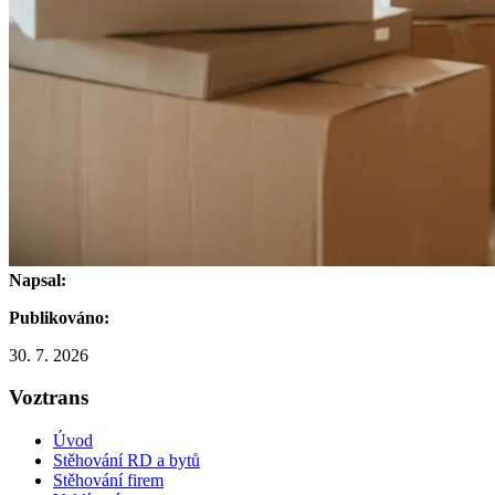
Napsal:
Publikováno:
30. 7. 2026
Voztrans
Úvod
Stěhování RD a bytů
Stěhování firem