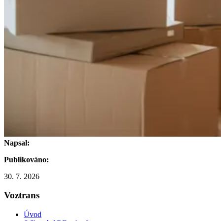
Napsal:
Publikováno:
30. 7. 2026
Voztrans
Úvod