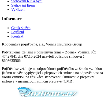
Stěhování RD a bytů
Stěhování firem
Vyklízení
Informace
Ceník služeb
Pojištění
Kontakt
Kooperativa pojišťovna, a.s., Vienna Insurance Group
Potvrzujeme, že jsme s pojištěným firma – Zdeněk Voznica, IČ:
47427841 dne 07.10.2024 uzavřeli pojistnou smlouvu č.
8603635566.
Pojištění se vztahuje na odpovědnost pojištěného za škodu vzniklou
jinému na věci vyplývající z přepravních smluv a na odpovědnost za
škodu vzniklou na zásilkách stanovenou Úmluvou o přepravní
smlouvě v mezinárodní silniční přepravě (CMR).