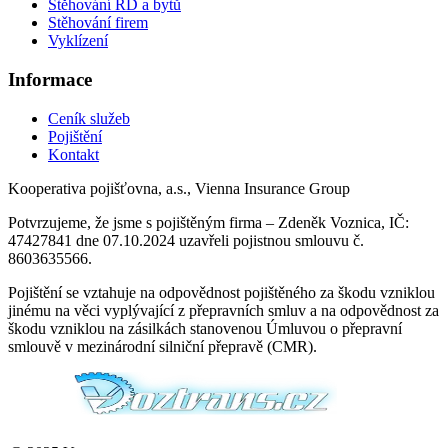
Stěhování RD a bytů
Stěhování firem
Vyklízení
Informace
Ceník služeb
Pojištění
Kontakt
Kooperativa pojišťovna, a.s., Vienna Insurance Group
Potvrzujeme, že jsme s pojištěným firma – Zdeněk Voznica, IČ:
47427841 dne 07.10.2024 uzavřeli pojistnou smlouvu č.
8603635566.
Pojištění se vztahuje na odpovědnost pojištěného za škodu vzniklou
jinému na věci vyplývající z přepravních smluv a na odpovědnost za
škodu vzniklou na zásilkách stanovenou Úmluvou o přepravní
smlouvě v mezinárodní silniční přepravě (CMR).