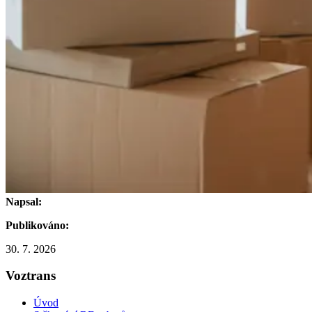
Napsal:
Publikováno:
30. 7. 2026
Voztrans
Úvod