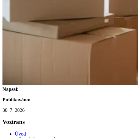
Napsal:
Publikováno:
30. 7. 2026
Voztrans
Úvod