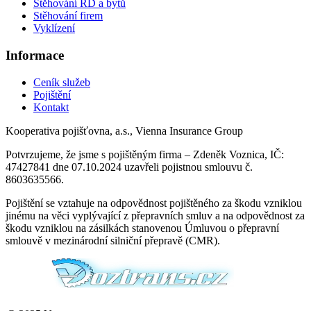
Stěhování RD a bytů
Stěhování firem
Vyklízení
Informace
Ceník služeb
Pojištění
Kontakt
Kooperativa pojišťovna, a.s., Vienna Insurance Group
Potvrzujeme, že jsme s pojištěným firma – Zdeněk Voznica, IČ:
47427841 dne 07.10.2024 uzavřeli pojistnou smlouvu č.
8603635566.
Pojištění se vztahuje na odpovědnost pojištěného za škodu vzniklou
jinému na věci vyplývající z přepravních smluv a na odpovědnost za
škodu vzniklou na zásilkách stanovenou Úmluvou o přepravní
smlouvě v mezinárodní silniční přepravě (CMR).