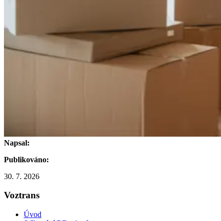
Napsal:
Publikováno:
30. 7. 2026
Voztrans
Úvod