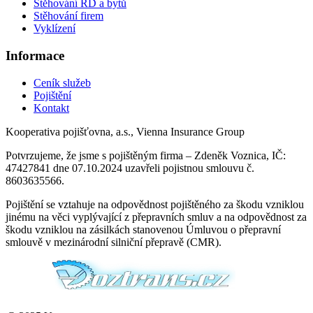
Stěhování RD a bytů
Stěhování firem
Vyklízení
Informace
Ceník služeb
Pojištění
Kontakt
Kooperativa pojišťovna, a.s., Vienna Insurance Group
Potvrzujeme, že jsme s pojištěným firma – Zdeněk Voznica, IČ:
47427841 dne 07.10.2024 uzavřeli pojistnou smlouvu č.
8603635566.
Pojištění se vztahuje na odpovědnost pojištěného za škodu vzniklou
jinému na věci vyplývající z přepravních smluv a na odpovědnost za
škodu vzniklou na zásilkách stanovenou Úmluvou o přepravní
smlouvě v mezinárodní silniční přepravě (CMR).