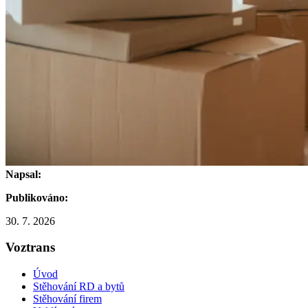
Napsal:
Publikováno:
30. 7. 2026
Voztrans
Úvod
Stěhování RD a bytů
Stěhování firem