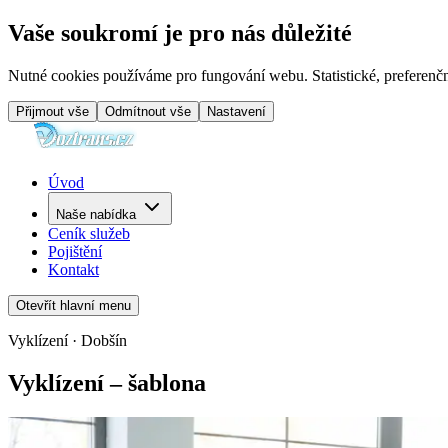
Vaše soukromí je pro nás důležité
Nutné cookies používáme pro fungování webu. Statistické, preferenčn
Přijmout vše
Odmítnout vše
Nastavení
Úvod
Naše nabídka
Ceník služeb
Pojištění
Kontakt
Otevřít hlavní menu
Vyklízení · Dobšín
Vyklízení – šablona