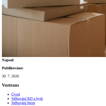
Napsal:
Publikováno:
30. 7. 2026
Voztrans
Úvod
Stěhování RD a bytů
Stěhování firem