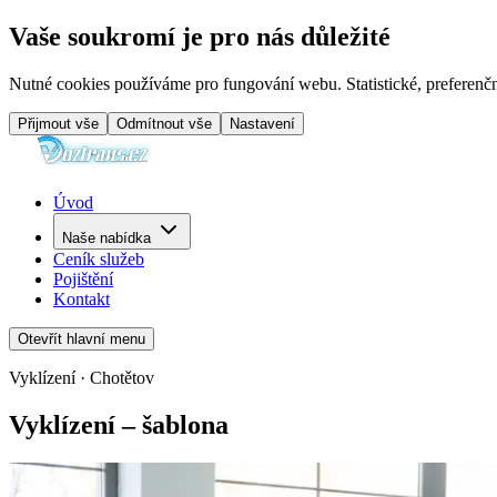
Vaše soukromí je pro nás důležité
Nutné cookies používáme pro fungování webu. Statistické, preferenčn
Přijmout vše
Odmítnout vše
Nastavení
Úvod
Naše nabídka
Ceník služeb
Pojištění
Kontakt
Otevřít hlavní menu
Vyklízení · Chotětov
Vyklízení – šablona