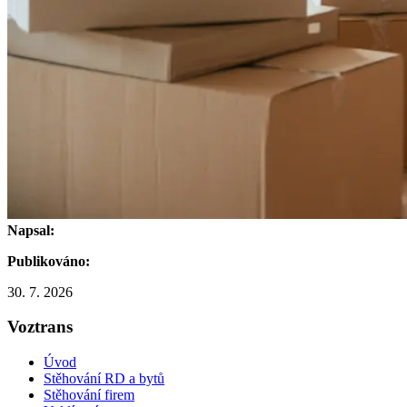
Napsal:
Publikováno:
30. 7. 2026
Voztrans
Úvod
Stěhování RD a bytů
Stěhování firem