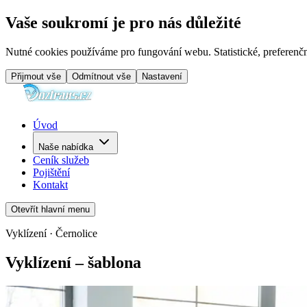
Vaše soukromí je pro nás důležité
Nutné cookies používáme pro fungování webu. Statistické, preferenčn
Přijmout vše
Odmítnout vše
Nastavení
Úvod
Naše nabídka
Ceník služeb
Pojištění
Kontakt
Otevřít hlavní menu
Vyklízení · Černolice
Vyklízení – šablona