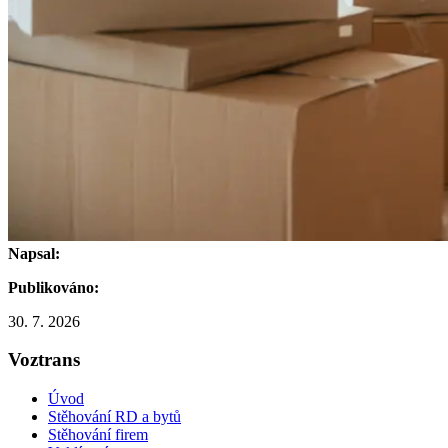
Napsal:
Publikováno:
30. 7. 2026
Voztrans
Úvod
Stěhování RD a bytů
Stěhování firem