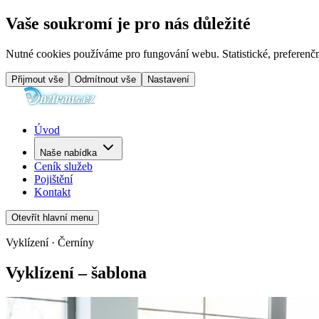
Vaše soukromí je pro nás důležité
Nutné cookies používáme pro fungování webu. Statistické, preferenčn
Přijmout vše
Odmítnout vše
Nastavení
Úvod
Naše nabídka
Ceník služeb
Pojištění
Kontakt
Otevřít hlavní menu
Vyklízení · Černíny
Vyklízení – šablona