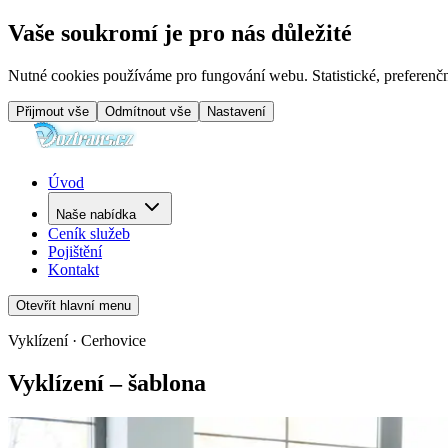
Vaše soukromí je pro nás důležité
Nutné cookies používáme pro fungování webu. Statistické, preferenčn
Přijmout vše
Odmítnout vše
Nastavení
Úvod
Naše nabídka
Ceník služeb
Pojištění
Kontakt
Otevřít hlavní menu
Vyklízení · Cerhovice
Vyklízení – šablona