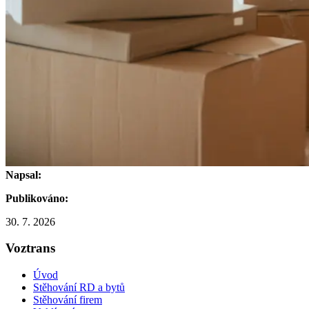
Napsal:
Publikováno:
30. 7. 2026
Voztrans
Úvod
Stěhování RD a bytů
Stěhování firem