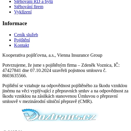
Stěhování RD a bytů
Stěhování firem
Vyklízení
Informace
Ceník služeb
Pojištění
Kontakt
Kooperativa pojišťovna, a.s., Vienna Insurance Group
Potvrzujeme, že jsme s pojištěným firma – Zdeněk Voznica, IČ:
47427841 dne 07.10.2024 uzavřeli pojistnou smlouvu č.
8603635566.
Pojištění se vztahuje na odpovědnost pojištěného za škodu vzniklou
jinému na věci vyplývající z přepravních smluv a na odpovědnost za
škodu vzniklou na zásilkách stanovenou Úmluvou o přepravní
smlouvě v mezinárodní silniční přepravě (CMR).