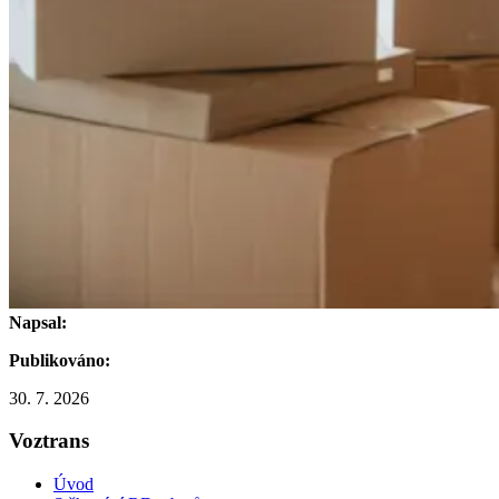
Napsal:
Publikováno:
30. 7. 2026
Voztrans
Úvod