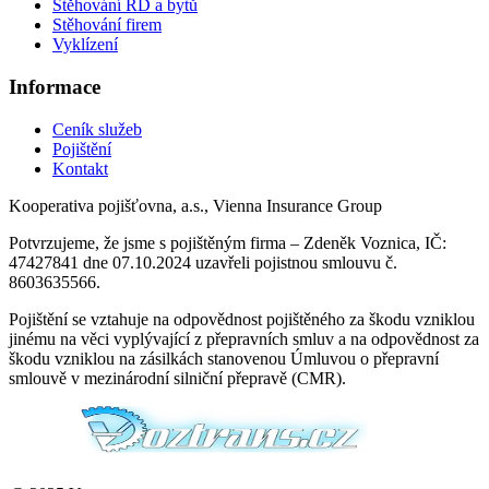
Stěhování RD a bytů
Stěhování firem
Vyklízení
Informace
Ceník služeb
Pojištění
Kontakt
Kooperativa pojišťovna, a.s., Vienna Insurance Group
Potvrzujeme, že jsme s pojištěným firma – Zdeněk Voznica, IČ:
47427841 dne 07.10.2024 uzavřeli pojistnou smlouvu č.
8603635566.
Pojištění se vztahuje na odpovědnost pojištěného za škodu vzniklou
jinému na věci vyplývající z přepravních smluv a na odpovědnost za
škodu vzniklou na zásilkách stanovenou Úmluvou o přepravní
smlouvě v mezinárodní silniční přepravě (CMR).