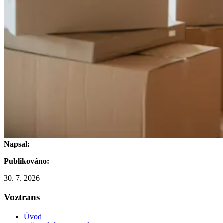
Napsal:
Publikováno:
30. 7. 2026
Voztrans
Úvod