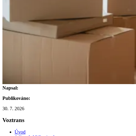
Napsal:
Publikováno:
30. 7. 2026
Voztrans
Úvod