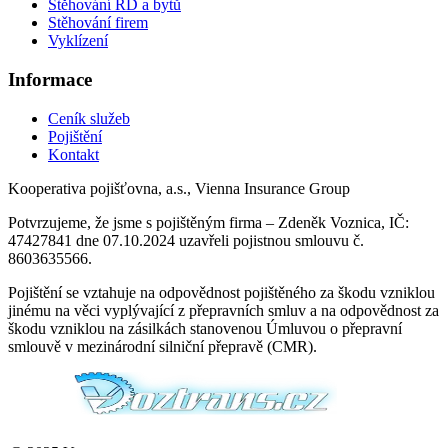
Stěhování RD a bytů
Stěhování firem
Vyklízení
Informace
Ceník služeb
Pojištění
Kontakt
Kooperativa pojišťovna, a.s., Vienna Insurance Group
Potvrzujeme, že jsme s pojištěným firma – Zdeněk Voznica, IČ:
47427841 dne 07.10.2024 uzavřeli pojistnou smlouvu č.
8603635566.
Pojištění se vztahuje na odpovědnost pojištěného za škodu vzniklou
jinému na věci vyplývající z přepravních smluv a na odpovědnost za
škodu vzniklou na zásilkách stanovenou Úmluvou o přepravní
smlouvě v mezinárodní silniční přepravě (CMR).