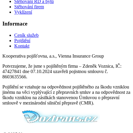
Stěhování RD a bytů
Stěhování firem
Vyklízení
Informace
Ceník služeb
Pojištění
Kontakt
Kooperativa pojišťovna, a.s., Vienna Insurance Group
Potvrzujeme, že jsme s pojištěným firma – Zdeněk Voznica, IČ:
47427841 dne 07.10.2024 uzavřeli pojistnou smlouvu č.
8603635566.
Pojištění se vztahuje na odpovědnost pojištěného za škodu vzniklou
jinému na věci vyplývající z přepravních smluv a na odpovědnost za
škodu vzniklou na zásilkách stanovenou Úmluvou o přepravní
smlouvě v mezinárodní silniční přepravě (CMR).