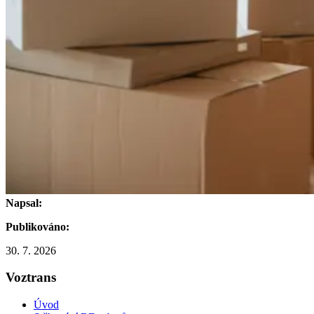
Napsal:
Publikováno:
30. 7. 2026
Voztrans
Úvod