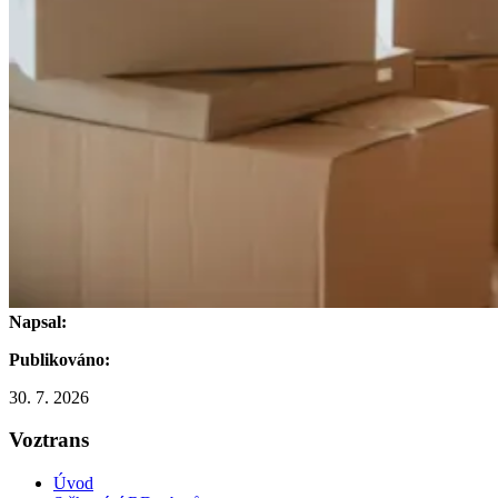
Napsal:
Publikováno:
30. 7. 2026
Voztrans
Úvod