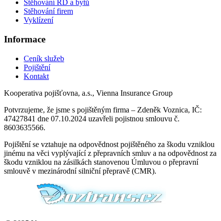
Stěhování RD a bytů
Stěhování firem
Vyklízení
Informace
Ceník služeb
Pojištění
Kontakt
Kooperativa pojišťovna, a.s., Vienna Insurance Group
Potvrzujeme, že jsme s pojištěným firma – Zdeněk Voznica, IČ:
47427841 dne 07.10.2024 uzavřeli pojistnou smlouvu č.
8603635566.
Pojištění se vztahuje na odpovědnost pojištěného za škodu vzniklou
jinému na věci vyplývající z přepravních smluv a na odpovědnost za
škodu vzniklou na zásilkách stanovenou Úmluvou o přepravní
smlouvě v mezinárodní silniční přepravě (CMR).