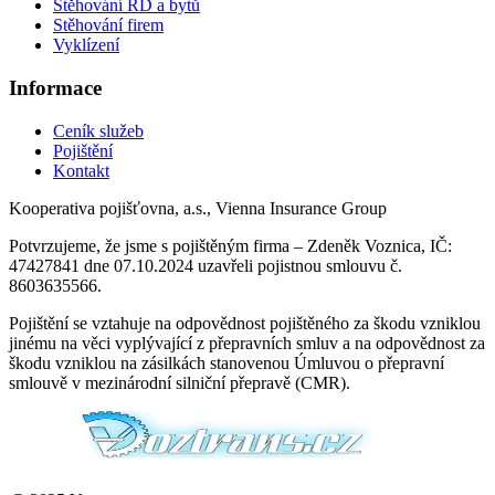
Stěhování RD a bytů
Stěhování firem
Vyklízení
Informace
Ceník služeb
Pojištění
Kontakt
Kooperativa pojišťovna, a.s., Vienna Insurance Group
Potvrzujeme, že jsme s pojištěným firma – Zdeněk Voznica, IČ:
47427841 dne 07.10.2024 uzavřeli pojistnou smlouvu č.
8603635566.
Pojištění se vztahuje na odpovědnost pojištěného za škodu vzniklou
jinému na věci vyplývající z přepravních smluv a na odpovědnost za
škodu vzniklou na zásilkách stanovenou Úmluvou o přepravní
smlouvě v mezinárodní silniční přepravě (CMR).