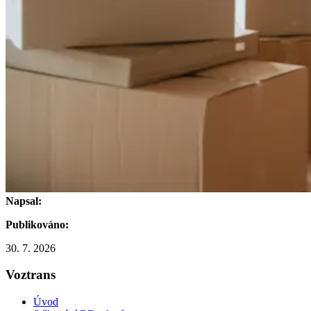
Napsal:
Publikováno:
30. 7. 2026
Voztrans
Úvod