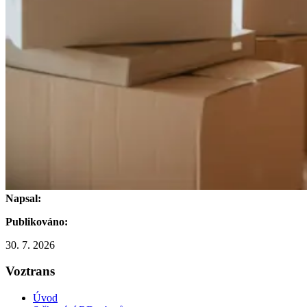
Napsal:
Publikováno:
30. 7. 2026
Voztrans
Úvod