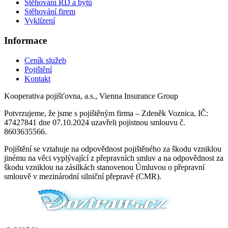
Stěhování RD a bytů
Stěhování firem
Vyklízení
Informace
Ceník služeb
Pojištění
Kontakt
Kooperativa pojišťovna, a.s., Vienna Insurance Group
Potvrzujeme, že jsme s pojištěným firma – Zdeněk Voznica, IČ:
47427841 dne 07.10.2024 uzavřeli pojistnou smlouvu č.
8603635566.
Pojištění se vztahuje na odpovědnost pojištěného za škodu vzniklou
jinému na věci vyplývající z přepravních smluv a na odpovědnost za
škodu vzniklou na zásilkách stanovenou Úmluvou o přepravní
smlouvě v mezinárodní silniční přepravě (CMR).