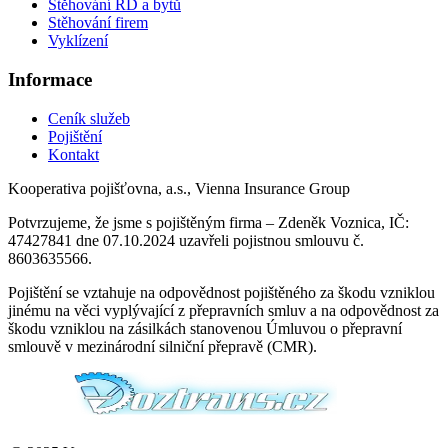
Stěhování RD a bytů
Stěhování firem
Vyklízení
Informace
Ceník služeb
Pojištění
Kontakt
Kooperativa pojišťovna, a.s., Vienna Insurance Group
Potvrzujeme, že jsme s pojištěným firma – Zdeněk Voznica, IČ:
47427841 dne 07.10.2024 uzavřeli pojistnou smlouvu č.
8603635566.
Pojištění se vztahuje na odpovědnost pojištěného za škodu vzniklou
jinému na věci vyplývající z přepravních smluv a na odpovědnost za
škodu vzniklou na zásilkách stanovenou Úmluvou o přepravní
smlouvě v mezinárodní silniční přepravě (CMR).