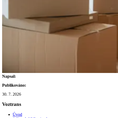
Napsal:
Publikováno:
30. 7. 2026
Voztrans
Úvod