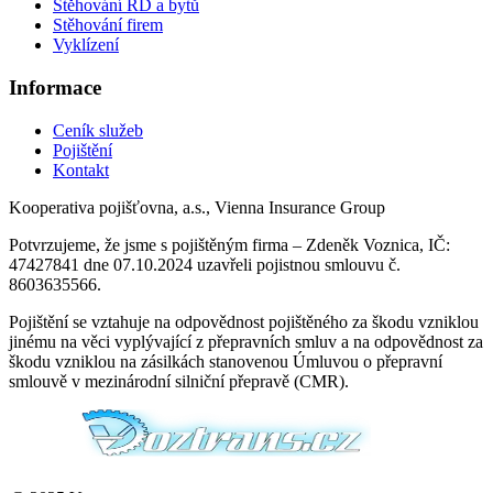
Stěhování RD a bytů
Stěhování firem
Vyklízení
Informace
Ceník služeb
Pojištění
Kontakt
Kooperativa pojišťovna, a.s., Vienna Insurance Group
Potvrzujeme, že jsme s pojištěným firma – Zdeněk Voznica, IČ:
47427841 dne 07.10.2024 uzavřeli pojistnou smlouvu č.
8603635566.
Pojištění se vztahuje na odpovědnost pojištěného za škodu vzniklou
jinému na věci vyplývající z přepravních smluv a na odpovědnost za
škodu vzniklou na zásilkách stanovenou Úmluvou o přepravní
smlouvě v mezinárodní silniční přepravě (CMR).