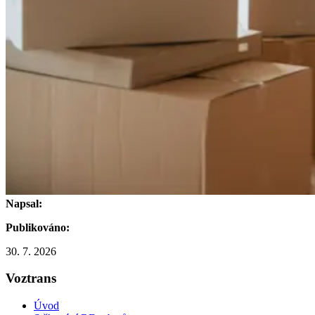
Napsal:
Publikováno:
30. 7. 2026
Voztrans
Úvod