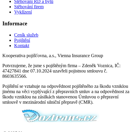
Stěhování RD a bytů
Stěhování firem
Vyklízení
Informace
Ceník služeb
Pojištění
Kontakt
Kooperativa pojišťovna, a.s., Vienna Insurance Group
Potvrzujeme, že jsme s pojištěným firma – Zdeněk Voznica, IČ:
47427841 dne 07.10.2024 uzavřeli pojistnou smlouvu č.
8603635566.
Pojištění se vztahuje na odpovědnost pojištěného za škodu vzniklou
jinému na věci vyplývající z přepravních smluv a na odpovědnost za
škodu vzniklou na zásilkách stanovenou Úmluvou o přepravní
smlouvě v mezinárodní silniční přepravě (CMR).