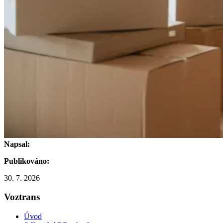
Napsal:
Publikováno:
30. 7. 2026
Voztrans
Úvod