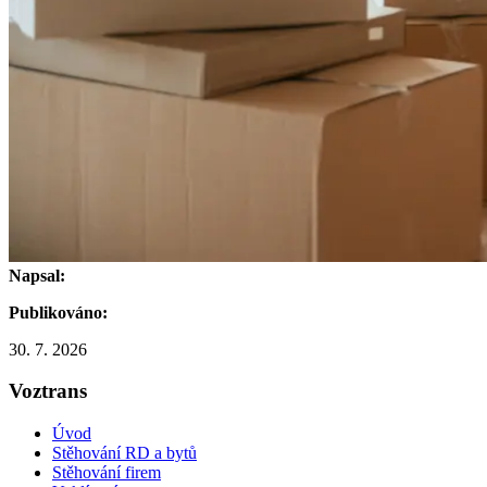
Napsal:
Publikováno:
30. 7. 2026
Voztrans
Úvod
Stěhování RD a bytů
Stěhování firem