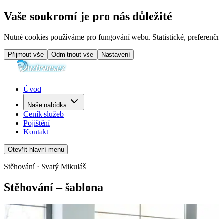
Vaše soukromí je pro nás důležité
Nutné cookies používáme pro fungování webu. Statistické, preferenčn
Přijmout vše
Odmítnout vše
Nastavení
Úvod
Naše nabídka
Ceník služeb
Pojištění
Kontakt
Otevřít hlavní menu
Stěhování · Svatý Mikuláš
Stěhování – šablona