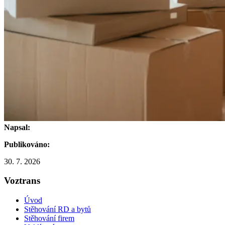
Napsal:
Publikováno:
30. 7. 2026
Voztrans
Úvod
Stěhování RD a bytů
Stěhování firem