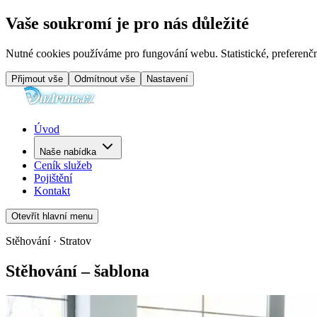
Vaše soukromí je pro nás důležité
Nutné cookies používáme pro fungování webu. Statistické, preferenčn
Přijmout vše
Odmítnout vše
Nastavení
Úvod
Naše nabídka
Ceník služeb
Pojištění
Kontakt
Otevřít hlavní menu
Stěhování · Stratov
Stěhování – šablona