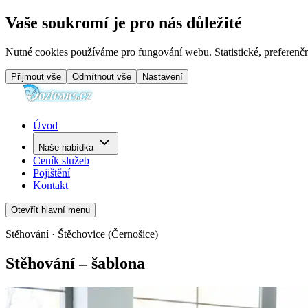
Vaše soukromí je pro nás důležité
Nutné cookies používáme pro fungování webu. Statistické, preferenčn
Přijmout vše
Odmítnout vše
Nastavení
Úvod
Naše nabídka
Ceník služeb
Pojištění
Kontakt
Otevřít hlavní menu
Stěhování · Štěchovice (Černošice)
Stěhování – šablona