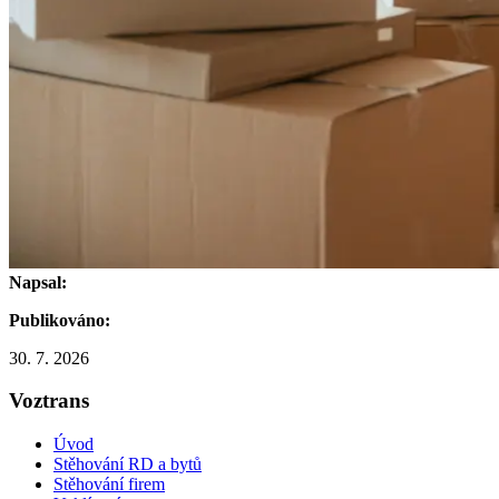
Napsal:
Publikováno:
30. 7. 2026
Voztrans
Úvod
Stěhování RD a bytů
Stěhování firem