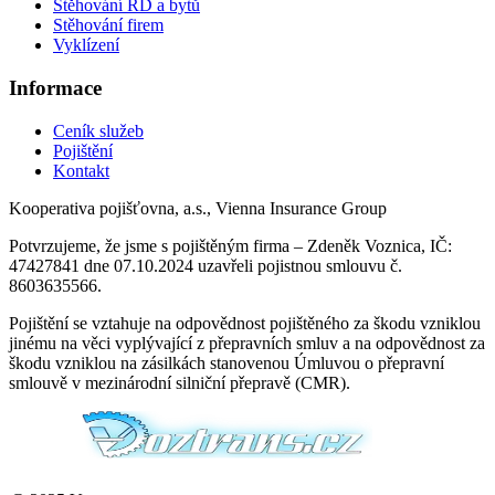
Stěhování RD a bytů
Stěhování firem
Vyklízení
Informace
Ceník služeb
Pojištění
Kontakt
Kooperativa pojišťovna, a.s., Vienna Insurance Group
Potvrzujeme, že jsme s pojištěným firma – Zdeněk Voznica, IČ:
47427841 dne 07.10.2024 uzavřeli pojistnou smlouvu č.
8603635566.
Pojištění se vztahuje na odpovědnost pojištěného za škodu vzniklou
jinému na věci vyplývající z přepravních smluv a na odpovědnost za
škodu vzniklou na zásilkách stanovenou Úmluvou o přepravní
smlouvě v mezinárodní silniční přepravě (CMR).