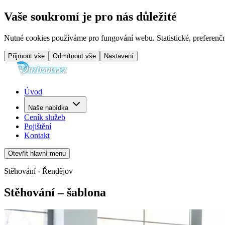
Vaše soukromí je pro nás důležité
Nutné cookies používáme pro fungování webu. Statistické, preferenčn
Přijmout vše
Odmítnout vše
Nastavení
Úvod
Naše nabídka
Ceník služeb
Pojištění
Kontakt
Otevřít hlavní menu
Stěhování · Řendějov
Stěhování – šablona