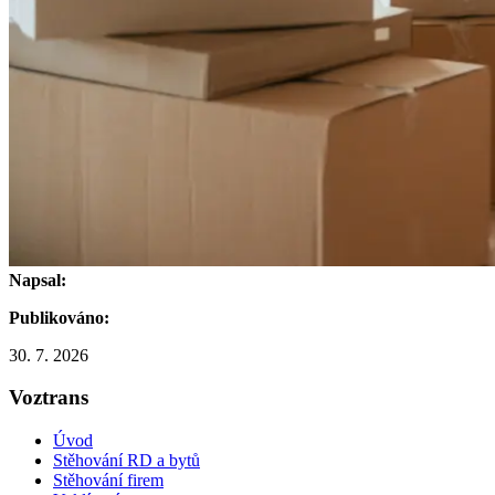
Napsal:
Publikováno:
30. 7. 2026
Voztrans
Úvod
Stěhování RD a bytů
Stěhování firem