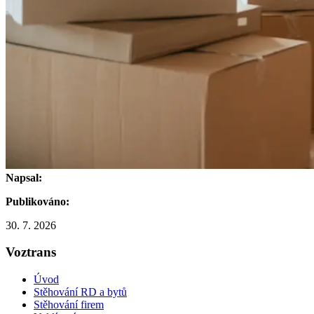
Napsal:
Publikováno:
30. 7. 2026
Voztrans
Úvod
Stěhování RD a bytů
Stěhování firem