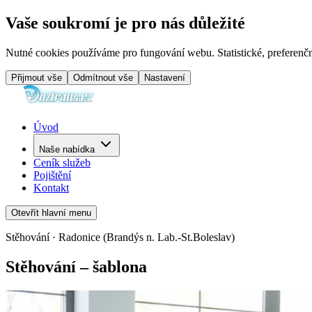
Vaše soukromí je pro nás důležité
Nutné cookies používáme pro fungování webu. Statistické, preferenčn
Přijmout vše
Odmítnout vše
Nastavení
Úvod
Naše nabídka
Ceník služeb
Pojištění
Kontakt
Otevřít hlavní menu
Stěhování · Radonice (Brandýs n. Lab.-St.Boleslav)
Stěhování – šablona