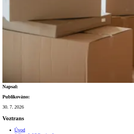
Napsal:
Publikováno:
30. 7. 2026
Voztrans
Úvod