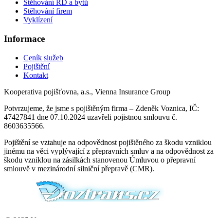
Stěhování RD a bytů
Stěhování firem
Vyklízení
Informace
Ceník služeb
Pojištění
Kontakt
Kooperativa pojišťovna, a.s., Vienna Insurance Group
Potvrzujeme, že jsme s pojištěným firma – Zdeněk Voznica, IČ:
47427841 dne 07.10.2024 uzavřeli pojistnou smlouvu č.
8603635566.
Pojištění se vztahuje na odpovědnost pojištěného za škodu vzniklou
jinému na věci vyplývající z přepravních smluv a na odpovědnost za
škodu vzniklou na zásilkách stanovenou Úmluvou o přepravní
smlouvě v mezinárodní silniční přepravě (CMR).