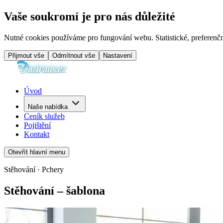
Vaše soukromí je pro nás důležité
Nutné cookies používáme pro fungování webu. Statistické, preferenčn
Přijmout vše
Odmítnout vše
Nastavení
Úvod
Naše nabídka
Ceník služeb
Pojištění
Kontakt
Otevřít hlavní menu
Stěhování · Pchery
Stěhování – šablona