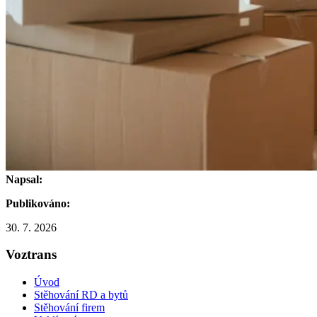
Napsal:
Publikováno:
30. 7. 2026
Voztrans
Úvod
Stěhování RD a bytů
Stěhování firem