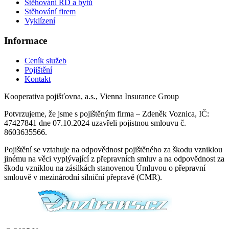
Stěhování RD a bytů
Stěhování firem
Vyklízení
Informace
Ceník služeb
Pojištění
Kontakt
Kooperativa pojišťovna, a.s., Vienna Insurance Group
Potvrzujeme, že jsme s pojištěným firma – Zdeněk Voznica, IČ:
47427841 dne 07.10.2024 uzavřeli pojistnou smlouvu č.
8603635566.
Pojištění se vztahuje na odpovědnost pojištěného za škodu vzniklou
jinému na věci vyplývající z přepravních smluv a na odpovědnost za
škodu vzniklou na zásilkách stanovenou Úmluvou o přepravní
smlouvě v mezinárodní silniční přepravě (CMR).