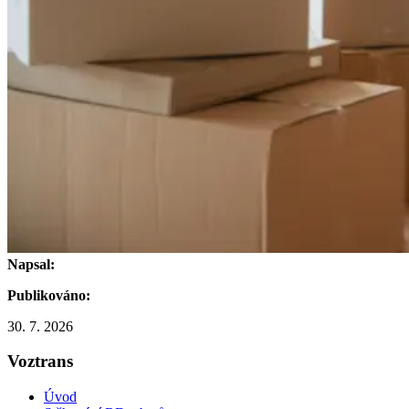
Napsal:
Publikováno:
30. 7. 2026
Voztrans
Úvod