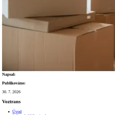
Napsal:
Publikováno:
30. 7. 2026
Voztrans
Úvod