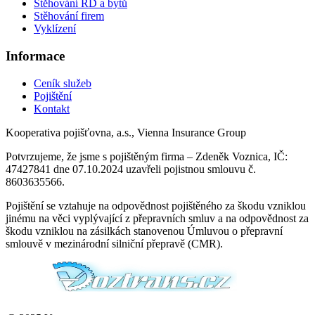
Stěhování RD a bytů
Stěhování firem
Vyklízení
Informace
Ceník služeb
Pojištění
Kontakt
Kooperativa pojišťovna, a.s., Vienna Insurance Group
Potvrzujeme, že jsme s pojištěným firma – Zdeněk Voznica, IČ:
47427841 dne 07.10.2024 uzavřeli pojistnou smlouvu č.
8603635566.
Pojištění se vztahuje na odpovědnost pojištěného za škodu vzniklou
jinému na věci vyplývající z přepravních smluv a na odpovědnost za
škodu vzniklou na zásilkách stanovenou Úmluvou o přepravní
smlouvě v mezinárodní silniční přepravě (CMR).