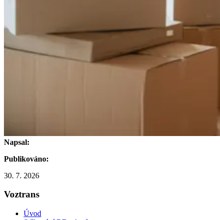
Napsal:
Publikováno:
30. 7. 2026
Voztrans
Úvod