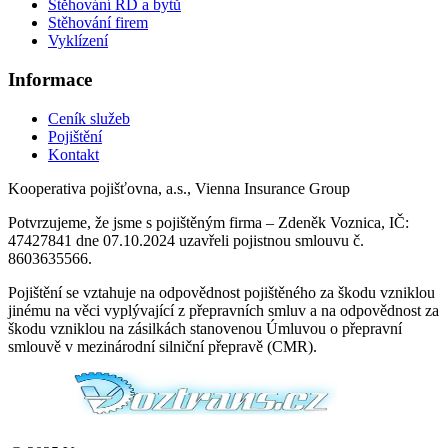
Stěhování RD a bytů
Stěhování firem
Vyklízení
Informace
Ceník služeb
Pojištění
Kontakt
Kooperativa pojišťovna, a.s., Vienna Insurance Group
Potvrzujeme, že jsme s pojištěným firma – Zdeněk Voznica, IČ:
47427841 dne 07.10.2024 uzavřeli pojistnou smlouvu č.
8603635566.
Pojištění se vztahuje na odpovědnost pojištěného za škodu vzniklou
jinému na věci vyplývající z přepravních smluv a na odpovědnost za
škodu vzniklou na zásilkách stanovenou Úmluvou o přepravní
smlouvě v mezinárodní silniční přepravě (CMR).