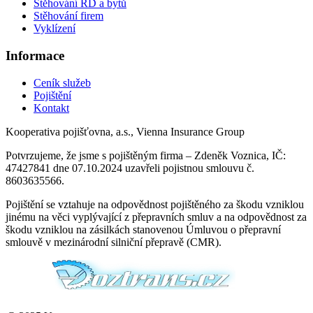
Stěhování RD a bytů
Stěhování firem
Vyklízení
Informace
Ceník služeb
Pojištění
Kontakt
Kooperativa pojišťovna, a.s., Vienna Insurance Group
Potvrzujeme, že jsme s pojištěným firma – Zdeněk Voznica, IČ:
47427841 dne 07.10.2024 uzavřeli pojistnou smlouvu č.
8603635566.
Pojištění se vztahuje na odpovědnost pojištěného za škodu vzniklou
jinému na věci vyplývající z přepravních smluv a na odpovědnost za
škodu vzniklou na zásilkách stanovenou Úmluvou o přepravní
smlouvě v mezinárodní silniční přepravě (CMR).