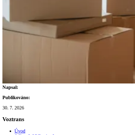
Napsal:
Publikováno:
30. 7. 2026
Voztrans
Úvod