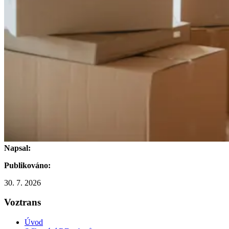
Napsal:
Publikováno:
30. 7. 2026
Voztrans
Úvod