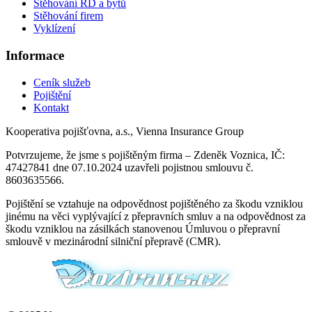
Stěhování RD a bytů
Stěhování firem
Vyklízení
Informace
Ceník služeb
Pojištění
Kontakt
Kooperativa pojišťovna, a.s., Vienna Insurance Group
Potvrzujeme, že jsme s pojištěným firma – Zdeněk Voznica, IČ:
47427841 dne 07.10.2024 uzavřeli pojistnou smlouvu č.
8603635566.
Pojištění se vztahuje na odpovědnost pojištěného za škodu vzniklou
jinému na věci vyplývající z přepravních smluv a na odpovědnost za
škodu vzniklou na zásilkách stanovenou Úmluvou o přepravní
smlouvě v mezinárodní silniční přepravě (CMR).