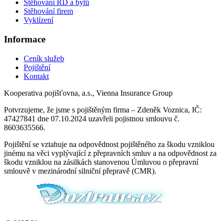
Stěhování RD a bytů
Stěhování firem
Vyklízení
Informace
Ceník služeb
Pojištění
Kontakt
Kooperativa pojišťovna, a.s., Vienna Insurance Group
Potvrzujeme, že jsme s pojištěným firma – Zdeněk Voznica, IČ:
47427841 dne 07.10.2024 uzavřeli pojistnou smlouvu č.
8603635566.
Pojištění se vztahuje na odpovědnost pojištěného za škodu vzniklou
jinému na věci vyplývající z přepravních smluv a na odpovědnost za
škodu vzniklou na zásilkách stanovenou Úmluvou o přepravní
smlouvě v mezinárodní silniční přepravě (CMR).