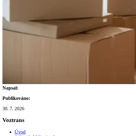
Napsal:
Publikováno:
30. 7. 2026
Voztrans
Úvod