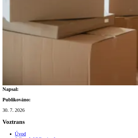
Napsal:
Publikováno:
30. 7. 2026
Voztrans
Úvod