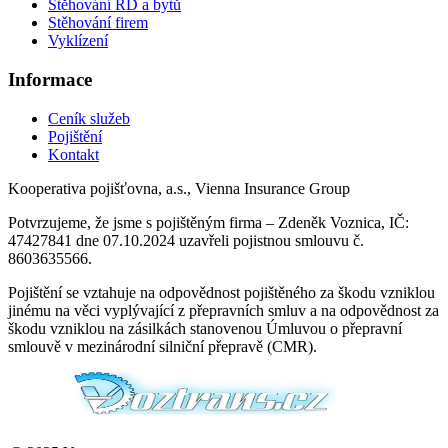
Stěhování RD a bytů
Stěhování firem
Vyklízení
Informace
Ceník služeb
Pojištění
Kontakt
Kooperativa pojišťovna, a.s., Vienna Insurance Group
Potvrzujeme, že jsme s pojištěným firma – Zdeněk Voznica, IČ:
47427841 dne 07.10.2024 uzavřeli pojistnou smlouvu č.
8603635566.
Pojištění se vztahuje na odpovědnost pojištěného za škodu vzniklou
jinému na věci vyplývající z přepravních smluv a na odpovědnost za
škodu vzniklou na zásilkách stanovenou Úmluvou o přepravní
smlouvě v mezinárodní silniční přepravě (CMR).