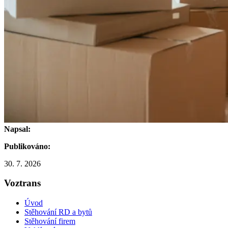
Napsal:
Publikováno:
30. 7. 2026
Voztrans
Úvod
Stěhování RD a bytů
Stěhování firem