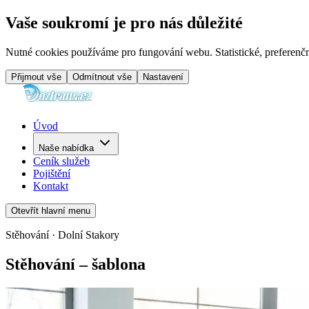
Vaše soukromí je pro nás důležité
Nutné cookies používáme pro fungování webu. Statistické, preferenčn
Přijmout vše
Odmítnout vše
Nastavení
Úvod
Naše nabídka
Ceník služeb
Pojištění
Kontakt
Otevřít hlavní menu
Stěhování · Dolní Stakory
Stěhování – šablona