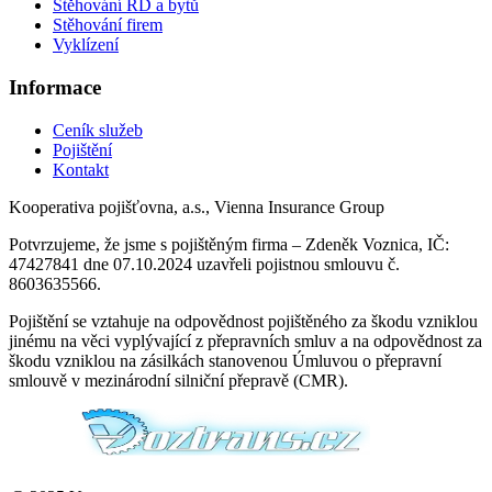
Stěhování RD a bytů
Stěhování firem
Vyklízení
Informace
Ceník služeb
Pojištění
Kontakt
Kooperativa pojišťovna, a.s., Vienna Insurance Group
Potvrzujeme, že jsme s pojištěným firma – Zdeněk Voznica, IČ:
47427841 dne 07.10.2024 uzavřeli pojistnou smlouvu č.
8603635566.
Pojištění se vztahuje na odpovědnost pojištěného za škodu vzniklou
jinému na věci vyplývající z přepravních smluv a na odpovědnost za
škodu vzniklou na zásilkách stanovenou Úmluvou o přepravní
smlouvě v mezinárodní silniční přepravě (CMR).