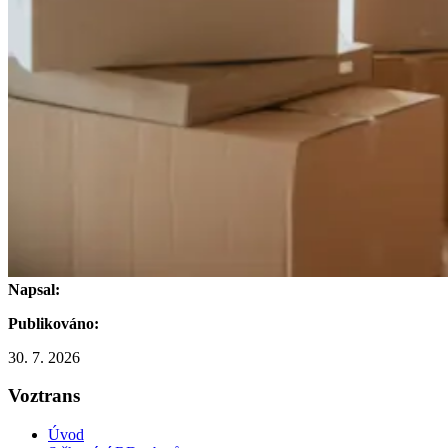
Napsal:
Publikováno:
30. 7. 2026
Voztrans
Úvod