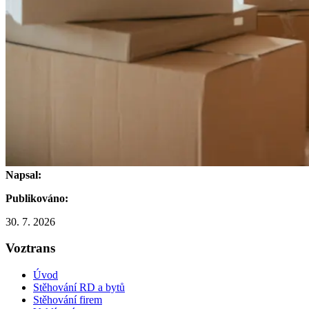
Napsal:
Publikováno:
30. 7. 2026
Voztrans
Úvod
Stěhování RD a bytů
Stěhování firem