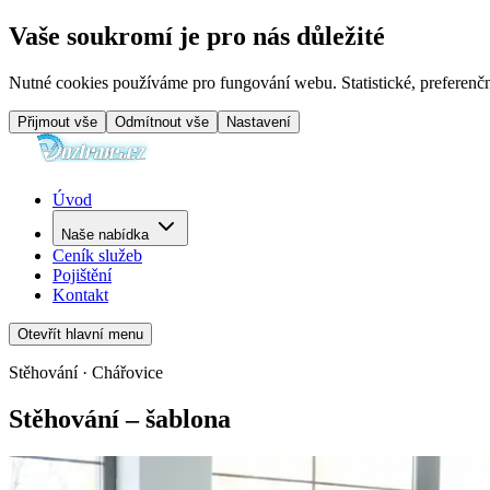
Vaše soukromí je pro nás důležité
Nutné cookies používáme pro fungování webu. Statistické, preferenčn
Přijmout vše
Odmítnout vše
Nastavení
Úvod
Naše nabídka
Ceník služeb
Pojištění
Kontakt
Otevřít hlavní menu
Stěhování · Chářovice
Stěhování – šablona